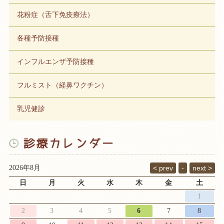
花粉症（舌下免疫療法）
各種予防接種
インフルエンザ予防接種
フルミスト（経鼻ワクチン）
乳児健診
2026年8月
日
月
火
水
木
金
土
1
2
3
4
5
6
7
8