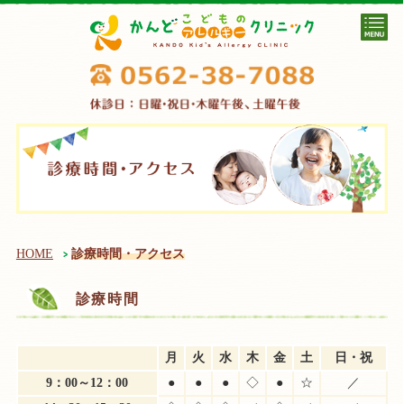
HOME
診療時間・アクセス
診療時間
月
火
水
木
金
土
日・祝
9：00～12：00
●
●
●
◇
●
☆
／