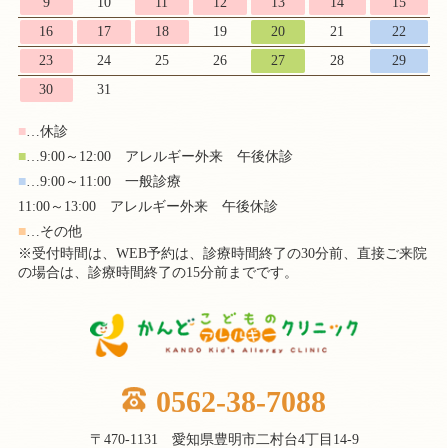
9
10
11
12
13
14
15
16
17
18
19
20
21
22
23
24
25
26
27
28
29
30
31
■
…休診
■
…9:00～12:00 アレルギー外来 午後休診
■
…9:00～11:00 一般診療
11:00～13:00 アレルギー外来 午後休診
■
…その他
※受付時間は、WEB予約は、診療時間終了の30分前、直接ご来院
の場合は、診療時間終了の15分前までです。
0562-38-7088
〒470-1131 愛知県豊明市二村台4丁目14-9