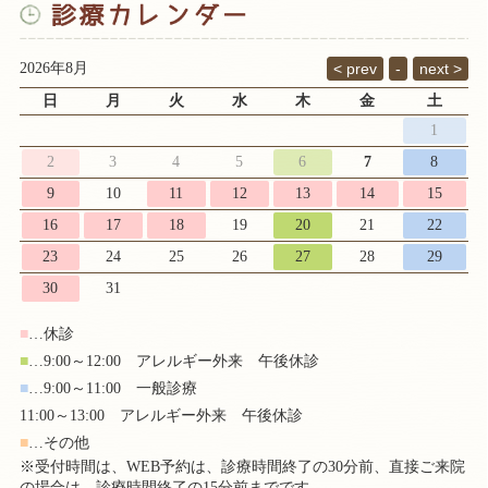
2026年8月
日
月
火
水
木
金
土
1
2
3
4
5
6
7
8
9
10
11
12
13
14
15
16
17
18
19
20
21
22
23
24
25
26
27
28
29
30
31
■
…休診
■
…9:00～12:00 アレルギー外来 午後休診
■
…9:00～11:00 一般診療
11:00～13:00 アレルギー外来 午後休診
■
…その他
※受付時間は、WEB予約は、診療時間終了の30分前、直接ご来院
の場合は、診療時間終了の15分前までです。